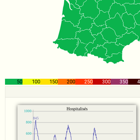
50
100
150
200
250
300
350
4