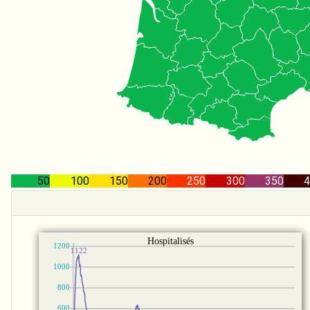
50
100
150
200
250
300
350
4