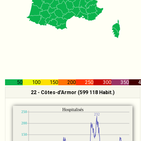
50
100
150
200
250
300
350
4
22 - Côtes-d'Armor (599 118 Habit.)