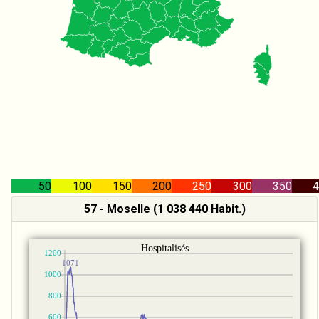
50
100
150
200
250
300
350
4
57 - Moselle (1 038 440 Habit.)