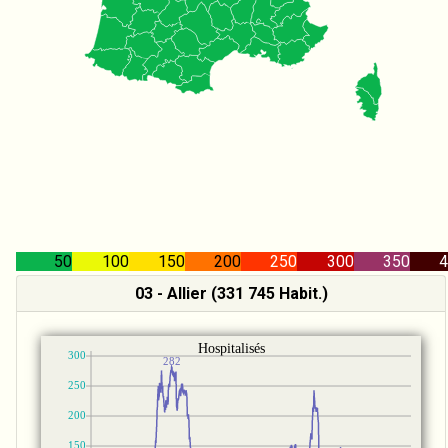
50
100
150
200
250
300
350
4
03 - Allier (331 745 Habit.)