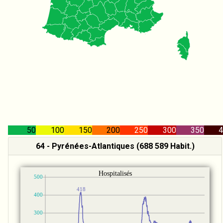
50
100
150
200
250
300
350
4
64 - Pyrénées-Atlantiques (688 589 Habit.)