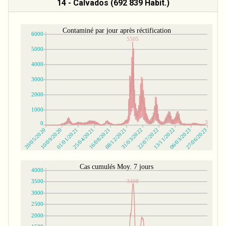
14 - Calvados (692 839 Habit.)