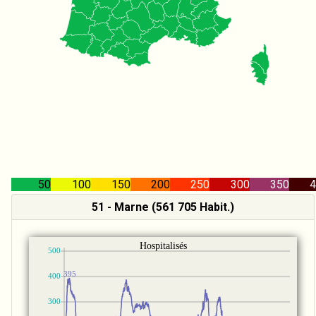
50
100
150
200
250
300
350
4
51 - Marne (561 705 Habit.)