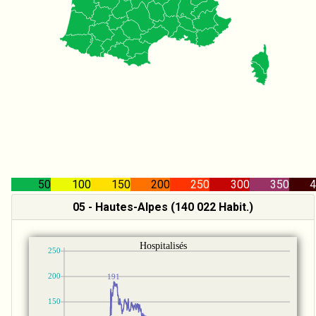
50
100
150
200
250
300
350
4
05 - Hautes-Alpes (140 022 Habit.)